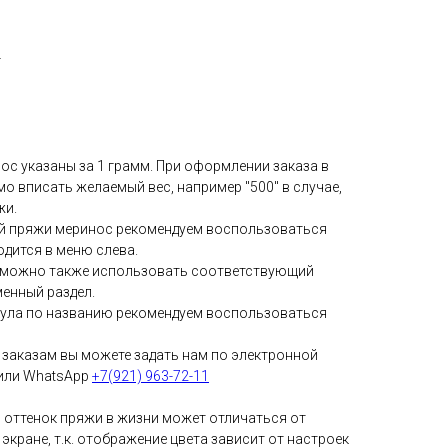
г
ос указаны за 1 грамм. При оформлении заказа в
о вписать желаемый вес, например "500" в случае,
жи.
ой пряжи меринос рекомендуем воспользоваться
одится в меню слева.
у можно также использовать соответствующий
менный раздел.
кула по названию рекомендуем воспользоваться
заказам вы можете задать нам по электронной
 или WhatsApp
+7(921) 963-72-11
 оттенок пряжи в жизни может отличаться от
 экране, т.к. отображение цвета зависит от настроек