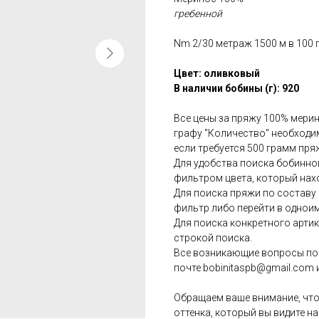
гребенной
Nm 2/30 метраж 1500 м в 100 
Цвет: оливковый
В наличии бобины (г): 920
Все цены за пряжу 100% мерин
графу "Количество" необходим
если требуется 500 грамм пря
Для удобства поиска бобинн
фильтром цвета, который нах
Для поиска пряжи по состав
фильтр либо перейти в однои
Для поиска конкретного арти
строкой поиска.
Все возникающие вопросы по 
почте bobinitaspb@gmail.com
Обращаем ваше внимание, что
оттенка, который вы видите на