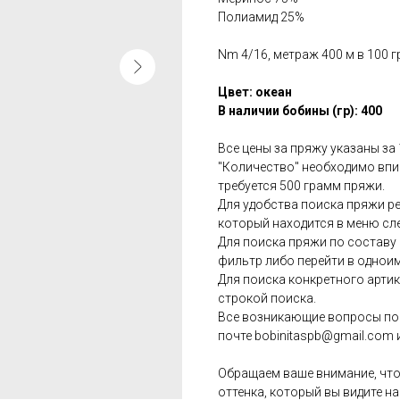
Полиамид 25%
Nm 4/16, метраж 400 м в 100 г
Цвет: океан
В наличии бобины (гр): 400
Все цены за пряжу указаны за
"Количество" необходимо впис
требуется 500 грамм пряжи.
Для удобства поиска пряжи р
который находится в меню сл
Для поиска пряжи по состав
фильтр либо перейти в однои
Для поиска конкретного арти
строкой поиска.
Все возникающие вопросы по 
почте bobinitaspb@gmail.com 
Обращаем ваше внимание, что
оттенка, который вы видите на