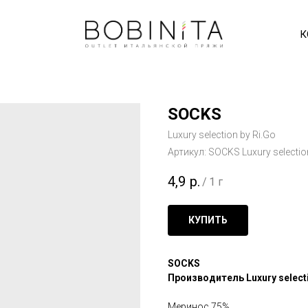
К
SOCKS
Luxury selection by Ri.Go
Артикул:
SOCKS Luxury selectio
4,9
р.
/
1 г
КУПИТЬ
SOCKS
Производитель Luxury selecti
Меринос 75%