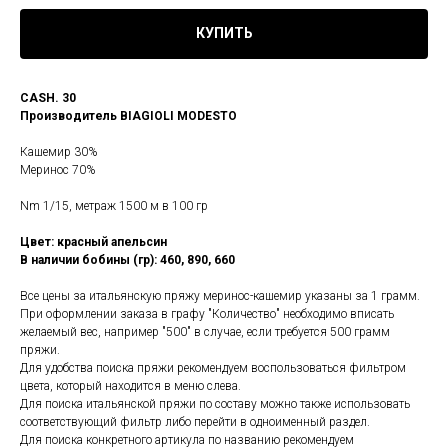
КУПИТЬ
CASH. 30
Производитель BIAGIOLI MODESTO
Кашемир 30%
Меринос 70%
Nm 1/15, метраж 1500 м в 100 гр
Цвет: красный апельсин
В наличии бобины (гр): 460, 890, 660
Все цены за итальянскую пряжу меринос-кашемир указаны за 1 грамм.
При оформлении заказа в графу "Количество" необходимо вписать
желаемый вес, например "500" в случае, если требуется 500 грамм
пряжи.
Для удобства поиска пряжи рекомендуем воспользоваться фильтром
цвета, который находится в меню слева.
Для поиска итальянской пряжи по составу можно также использовать
соответствующий фильтр либо перейти в одноименный раздел.
Для поиска конкретного артикула по названию рекомендуем