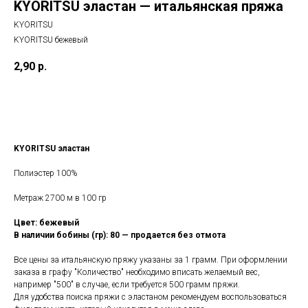
KYORITSU эластан — итальянская пряжа
KYORITSU
KYORITSU бежевый
2,90
р.
КУПИТЬ
KYORITSU эластан
Полиэстер 100%
Метраж 2700 м в 100 гр
Цвет: бежевый
В наличии бобины (гр): 80 — продается без отмота
Все цены за итальянскую пряжу указаны за 1 грамм. При оформлении
заказа в графу "Количество" необходимо вписать желаемый вес,
например "500" в случае, если требуется 500 грамм пряжи.
Для удобства поиска пряжи с эластаном рекомендуем воспользоваться