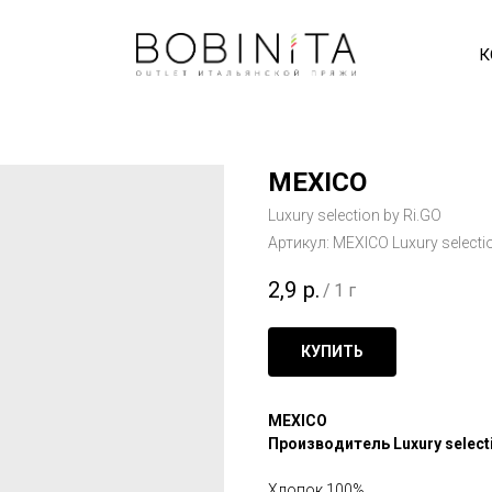
К
MEXICO
Luxury selection by Ri.GO
Артикул:
MEXICO Luxury selecti
2,9
р.
/
1 г
КУПИТЬ
MEXICO
Производитель Luxury selecti
Хлопок 100%