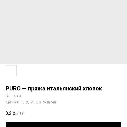
PURO — пряжа итальянский хлопок
IAFIL S.P.A
Артикул:
PURO IAFIL S.P.A пепел
3,2
р.
/
1 г